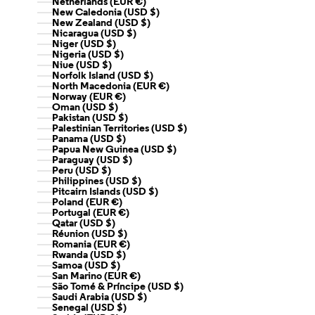
Netherlands (EUR €)
New Caledonia (USD $)
New Zealand (USD $)
Nicaragua (USD $)
Niger (USD $)
Nigeria (USD $)
Niue (USD $)
Norfolk Island (USD $)
North Macedonia (EUR €)
Norway (EUR €)
Oman (USD $)
Pakistan (USD $)
Palestinian Territories (USD $)
Panama (USD $)
Papua New Guinea (USD $)
Paraguay (USD $)
Peru (USD $)
Philippines (USD $)
Pitcairn Islands (USD $)
Poland (EUR €)
Portugal (EUR €)
Qatar (USD $)
Réunion (USD $)
Romania (EUR €)
Rwanda (USD $)
Samoa (USD $)
San Marino (EUR €)
São Tomé & Príncipe (USD $)
Saudi Arabia (USD $)
Senegal (USD $)