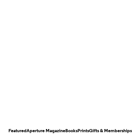
Featured
Aperture Magazine
Books
Prints
Gifts & Memberships