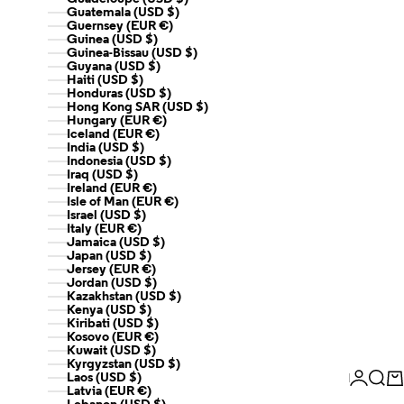
Guatemala (USD $)
Guernsey (EUR €)
Guinea (USD $)
Guinea-Bissau (USD $)
Guyana (USD $)
Haiti (USD $)
Honduras (USD $)
Hong Kong SAR (USD $)
Hungary (EUR €)
Iceland (EUR €)
India (USD $)
Indonesia (USD $)
Iraq (USD $)
Ireland (EUR €)
Isle of Man (EUR €)
Israel (USD $)
Italy (EUR €)
Jamaica (USD $)
Japan (USD $)
Jersey (EUR €)
Jordan (USD $)
Kazakhstan (USD $)
Kenya (USD $)
Kiribati (USD $)
Kosovo (EUR €)
Kuwait (USD $)
Kyrgyzstan (USD $)
Login
Sear
Ca
Laos (USD $)
Latvia (EUR €)