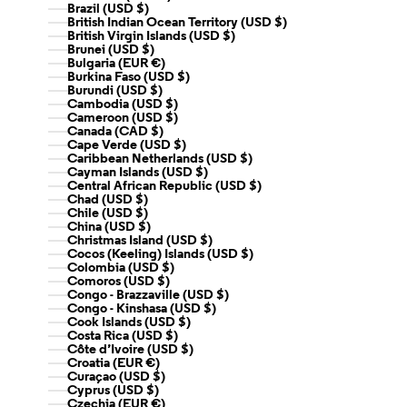
Brazil (USD $)
British Indian Ocean Territory (USD $)
British Virgin Islands (USD $)
Brunei (USD $)
Bulgaria (EUR €)
Burkina Faso (USD $)
Burundi (USD $)
Cambodia (USD $)
Cameroon (USD $)
Canada (CAD $)
Cape Verde (USD $)
Caribbean Netherlands (USD $)
Cayman Islands (USD $)
Central African Republic (USD $)
Chad (USD $)
Chile (USD $)
China (USD $)
Christmas Island (USD $)
Cocos (Keeling) Islands (USD $)
Colombia (USD $)
Comoros (USD $)
Congo - Brazzaville (USD $)
Congo - Kinshasa (USD $)
Cook Islands (USD $)
Costa Rica (USD $)
Côte d’Ivoire (USD $)
Croatia (EUR €)
Curaçao (USD $)
Cyprus (USD $)
Czechia (EUR €)