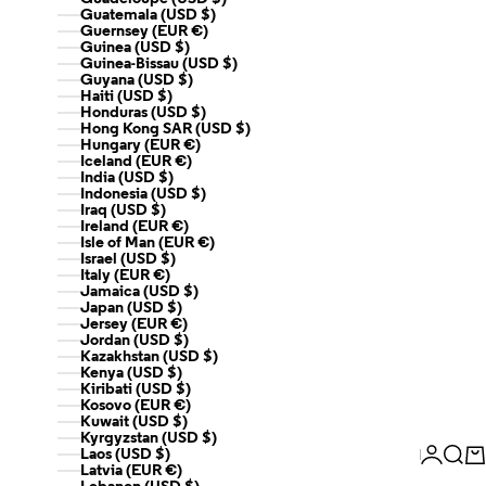
Guatemala (USD $)
Guernsey (EUR €)
Guinea (USD $)
Guinea-Bissau (USD $)
Guyana (USD $)
Haiti (USD $)
Honduras (USD $)
Hong Kong SAR (USD $)
Hungary (EUR €)
Iceland (EUR €)
India (USD $)
Indonesia (USD $)
Iraq (USD $)
Ireland (EUR €)
Isle of Man (EUR €)
Israel (USD $)
Italy (EUR €)
Jamaica (USD $)
Japan (USD $)
Jersey (EUR €)
Jordan (USD $)
Kazakhstan (USD $)
Kenya (USD $)
Kiribati (USD $)
Kosovo (EUR €)
Kuwait (USD $)
Kyrgyzstan (USD $)
Login
Sear
Ca
Laos (USD $)
Latvia (EUR €)