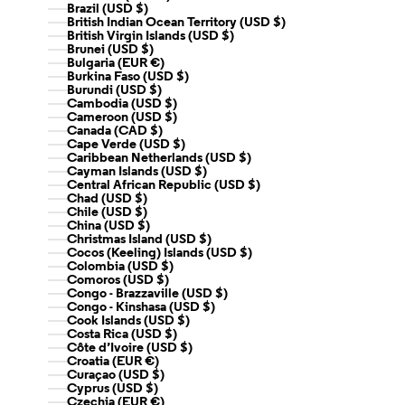
Brazil (USD $)
British Indian Ocean Territory (USD $)
British Virgin Islands (USD $)
Brunei (USD $)
Bulgaria (EUR €)
Burkina Faso (USD $)
Burundi (USD $)
Cambodia (USD $)
Cameroon (USD $)
Canada (CAD $)
Cape Verde (USD $)
Caribbean Netherlands (USD $)
Cayman Islands (USD $)
Central African Republic (USD $)
Chad (USD $)
Chile (USD $)
China (USD $)
Christmas Island (USD $)
Cocos (Keeling) Islands (USD $)
Colombia (USD $)
Comoros (USD $)
Congo - Brazzaville (USD $)
Congo - Kinshasa (USD $)
Cook Islands (USD $)
Costa Rica (USD $)
Côte d’Ivoire (USD $)
Croatia (EUR €)
Curaçao (USD $)
Cyprus (USD $)
Czechia (EUR €)