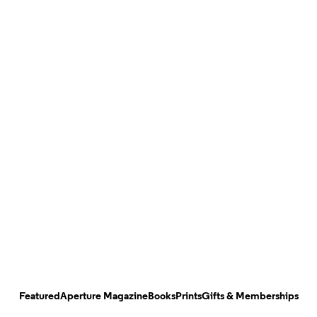
Featured
Aperture Magazine
Books
Prints
Gifts & Memberships