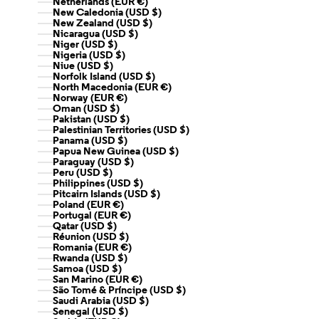
Netherlands (EUR €)
New Caledonia (USD $)
New Zealand (USD $)
Nicaragua (USD $)
Niger (USD $)
Nigeria (USD $)
Niue (USD $)
Norfolk Island (USD $)
North Macedonia (EUR €)
Norway (EUR €)
Oman (USD $)
Pakistan (USD $)
Palestinian Territories (USD $)
Panama (USD $)
Papua New Guinea (USD $)
Paraguay (USD $)
Peru (USD $)
Philippines (USD $)
Pitcairn Islands (USD $)
Poland (EUR €)
Portugal (EUR €)
Qatar (USD $)
Réunion (USD $)
Romania (EUR €)
Rwanda (USD $)
Samoa (USD $)
San Marino (EUR €)
São Tomé & Príncipe (USD $)
Saudi Arabia (USD $)
Senegal (USD $)