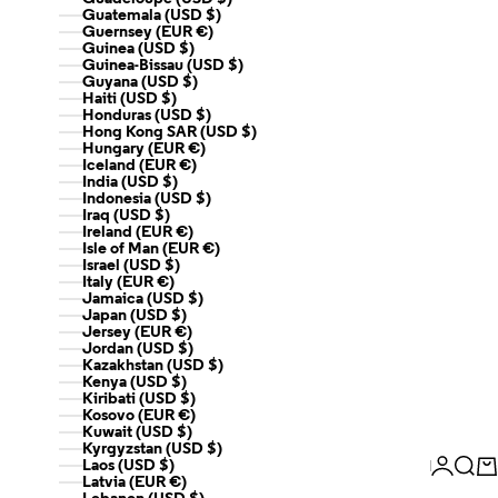
Guatemala (USD $)
Guernsey (EUR €)
Guinea (USD $)
Guinea-Bissau (USD $)
Guyana (USD $)
Haiti (USD $)
Honduras (USD $)
Hong Kong SAR (USD $)
Hungary (EUR €)
Iceland (EUR €)
India (USD $)
Indonesia (USD $)
Iraq (USD $)
Ireland (EUR €)
Isle of Man (EUR €)
Israel (USD $)
Italy (EUR €)
Jamaica (USD $)
Japan (USD $)
Jersey (EUR €)
Jordan (USD $)
Kazakhstan (USD $)
Kenya (USD $)
Kiribati (USD $)
Kosovo (EUR €)
Kuwait (USD $)
Kyrgyzstan (USD $)
Login
Sear
Ca
Laos (USD $)
Latvia (EUR €)