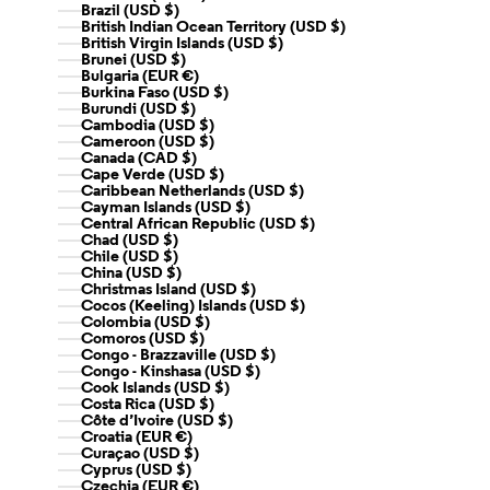
Brazil (USD $)
British Indian Ocean Territory (USD $)
British Virgin Islands (USD $)
Brunei (USD $)
Bulgaria (EUR €)
Burkina Faso (USD $)
Burundi (USD $)
Cambodia (USD $)
Cameroon (USD $)
Canada (CAD $)
Cape Verde (USD $)
Caribbean Netherlands (USD $)
Cayman Islands (USD $)
Central African Republic (USD $)
Chad (USD $)
Chile (USD $)
China (USD $)
Christmas Island (USD $)
Cocos (Keeling) Islands (USD $)
Colombia (USD $)
Comoros (USD $)
Congo - Brazzaville (USD $)
Congo - Kinshasa (USD $)
Cook Islands (USD $)
Costa Rica (USD $)
Côte d’Ivoire (USD $)
Croatia (EUR €)
Curaçao (USD $)
Cyprus (USD $)
Czechia (EUR €)