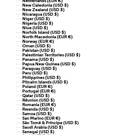
Netherlands (EUR €)
New Caledonia (USD $)
New Zealand (USD $)
Nicaragua (USD $)
Niger (USD $)
Nigeria (USD $)
Niue (USD $)
Norfolk Island (USD $)
North Macedonia (EUR €)
Norway (EUR €)
Oman (USD $)
Pakistan (USD $)
Palestinian Territories (USD $)
Panama (USD $)
Papua New Guinea (USD $)
Paraguay (USD $)
Peru (USD $)
Philippines (USD $)
Pitcairn Islands (USD $)
Poland (EUR €)
Portugal (EUR €)
Qatar (USD $)
Réunion (USD $)
Romania (EUR €)
Rwanda (USD $)
Samoa (USD $)
San Marino (EUR €)
São Tomé & Príncipe (USD $)
Saudi Arabia (USD $)
Senegal (USD $)