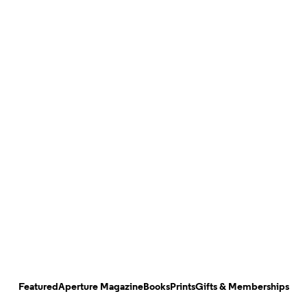
Featured
Aperture Magazine
Books
Prints
Gifts & Memberships