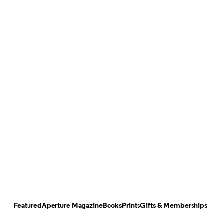
Featured
Aperture Magazine
Books
Prints
Gifts & Memberships