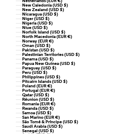
Netherlands (EUR €)
New Caledonia (USD $)
New Zealand (USD $)
Nicaragua (USD $)
Niger (USD $)
Nigeria (USD $)
Niue (USD $)
Norfolk Island (USD $)
North Macedonia (EUR €)
Norway (EUR €)
Oman (USD $)
Pakistan (USD $)
Palestinian Territories (USD $)
Panama (USD $)
Papua New Guinea (USD $)
Paraguay (USD $)
Peru (USD $)
Philippines (USD $)
Pitcairn Islands (USD $)
Poland (EUR €)
Portugal (EUR €)
Qatar (USD $)
Réunion (USD $)
Romania (EUR €)
Rwanda (USD $)
Samoa (USD $)
San Marino (EUR €)
São Tomé & Príncipe (USD $)
Saudi Arabia (USD $)
Senegal (USD $)