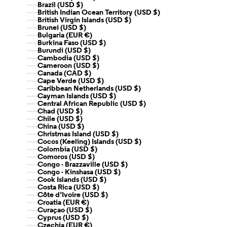
Brazil (USD $)
British Indian Ocean Territory (USD $)
British Virgin Islands (USD $)
Brunei (USD $)
Bulgaria (EUR €)
Burkina Faso (USD $)
Burundi (USD $)
Cambodia (USD $)
Cameroon (USD $)
Canada (CAD $)
Cape Verde (USD $)
Caribbean Netherlands (USD $)
Cayman Islands (USD $)
Central African Republic (USD $)
Chad (USD $)
Chile (USD $)
China (USD $)
Christmas Island (USD $)
Cocos (Keeling) Islands (USD $)
Colombia (USD $)
Comoros (USD $)
Congo - Brazzaville (USD $)
Congo - Kinshasa (USD $)
Cook Islands (USD $)
Costa Rica (USD $)
Côte d’Ivoire (USD $)
Croatia (EUR €)
Curaçao (USD $)
Cyprus (USD $)
Czechia (EUR €)