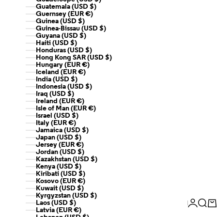
Guatemala (USD $)
Guernsey (EUR €)
Guinea (USD $)
Guinea-Bissau (USD $)
Guyana (USD $)
Haiti (USD $)
Honduras (USD $)
Hong Kong SAR (USD $)
Hungary (EUR €)
Iceland (EUR €)
India (USD $)
Indonesia (USD $)
Iraq (USD $)
Ireland (EUR €)
Isle of Man (EUR €)
Israel (USD $)
Italy (EUR €)
Jamaica (USD $)
Japan (USD $)
Jersey (EUR €)
Jordan (USD $)
Kazakhstan (USD $)
Kenya (USD $)
Kiribati (USD $)
Kosovo (EUR €)
Kuwait (USD $)
Kyrgyzstan (USD $)
Login
Sear
Ca
Laos (USD $)
Latvia (EUR €)