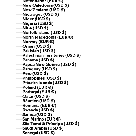
Netherlands (EUR €)
New Caledonia (USD $)
New Zealand (USD $)
Nicaragua (USD $)
Niger (USD $)
Nigeria (USD $)
Niue (USD $)
Norfolk Island (USD $)
North Macedonia (EUR €)
Norway (EUR €)
Oman (USD $)
Pakistan (USD $)
Palestinian Territories (USD $)
Panama (USD $)
Papua New Guinea (USD $)
Paraguay (USD $)
Peru (USD $)
Philippines (USD $)
Pitcairn Islands (USD $)
Poland (EUR €)
Portugal (EUR €)
Qatar (USD $)
Réunion (USD $)
Romania (EUR €)
Rwanda (USD $)
Samoa (USD $)
San Marino (EUR €)
São Tomé & Príncipe (USD $)
Saudi Arabia (USD $)
Senegal (USD $)