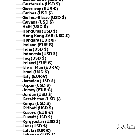
Guatemala (USD $)
Guernsey (EUR €)
Guinea (USD $)
Guinea-Bissau (USD $)
Guyana (USD $)
Haiti (USD $)
Honduras (USD $)
Hong Kong SAR (USD $)
Hungary (EUR €)
Iceland (EUR €)
India (USD $)
Indonesia (USD $)
Iraq (USD $)
Ireland (EUR €)
Isle of Man (EUR €)
Israel (USD $)
Italy (EUR €)
Jamaica (USD $)
Japan (USD $)
Jersey (EUR €)
Jordan (USD $)
Kazakhstan (USD $)
Kenya (USD $)
Kiribati (USD $)
Kosovo (EUR €)
Kuwait (USD $)
Kyrgyzstan (USD $)
Login
Sear
Ca
Laos (USD $)
Latvia (EUR €)