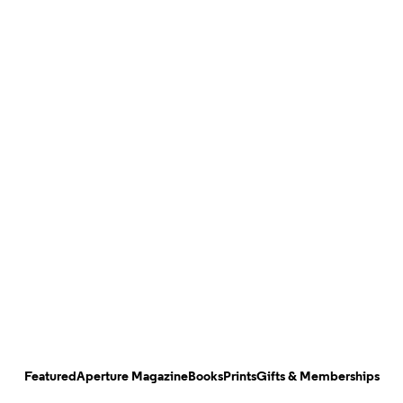
Featured
Aperture Magazine
Books
Prints
Gifts & Memberships