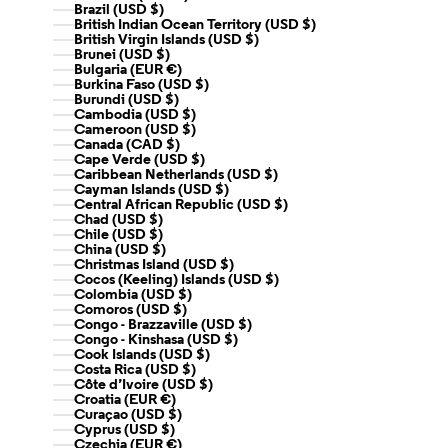
Brazil (USD $)
British Indian Ocean Territory (USD $)
British Virgin Islands (USD $)
Brunei (USD $)
Bulgaria (EUR €)
Burkina Faso (USD $)
Burundi (USD $)
Cambodia (USD $)
Cameroon (USD $)
Canada (CAD $)
Cape Verde (USD $)
Caribbean Netherlands (USD $)
Cayman Islands (USD $)
Central African Republic (USD $)
Chad (USD $)
Chile (USD $)
China (USD $)
Christmas Island (USD $)
Cocos (Keeling) Islands (USD $)
Colombia (USD $)
Comoros (USD $)
Congo - Brazzaville (USD $)
Congo - Kinshasa (USD $)
Cook Islands (USD $)
Costa Rica (USD $)
Côte d’Ivoire (USD $)
Croatia (EUR €)
Curaçao (USD $)
Cyprus (USD $)
Czechia (EUR €)